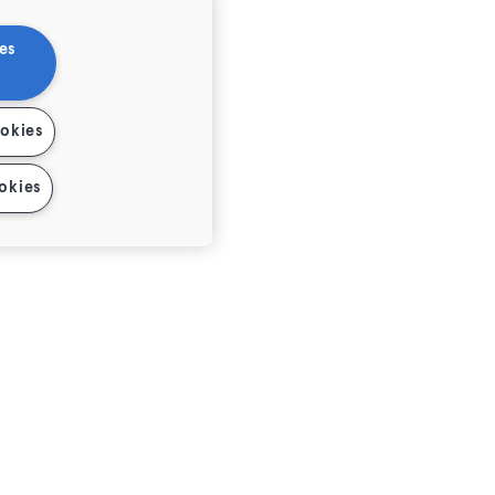
es
ookies
okies