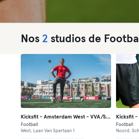
Nos
2
studios de Footba
Kicksfit - Amsterdam West - VVA/Spartaan
Football
Football
West,
Laan Van Spartaan 1
Noord,
Sch