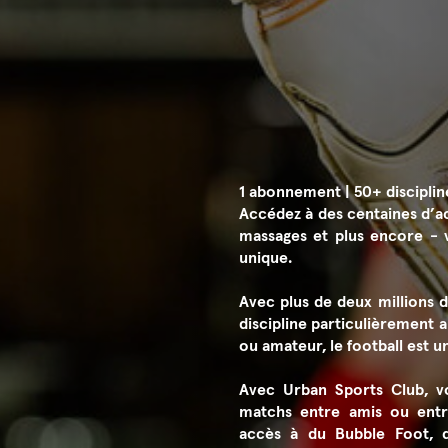
1 abonnement | 50+ disciplin
Accédez à des centaines d’act
massages et plus encore - 
unique.
Avec plus de deux millions de
discipline particulièrement 
m
ou amateur, le football est u
Avec Urban Sports Club, v
matchs entre amis ou entr
accès à du Bubble Foot, q