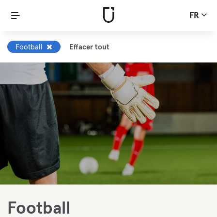
FR
Football
Effacer tout
Football