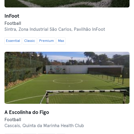
InFoot
Football
Sintra,
Zona Industrial São Carlos, Pavilhão InFoot
Essential
Classic
Premium
Max
A Escolinha do Figo
Football
Cascais,
Quinta da Marinha Health Club