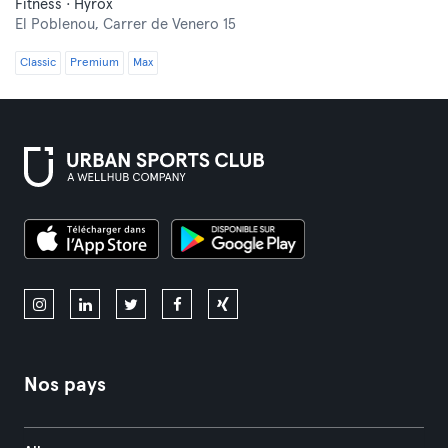
Fitness · Hyrox
El Poblenou,
Carrer de Venero 15
Classic
Premium
Max
Nos pays