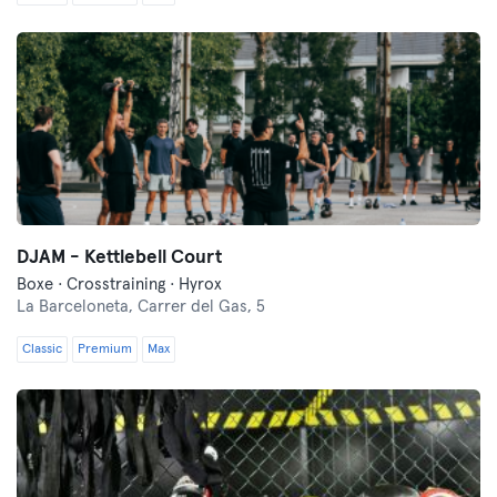
DJAM - Kettlebell Court
Boxe · Crosstraining · Hyrox
La Barceloneta,
Carrer del Gas, 5
Classic
Premium
Max