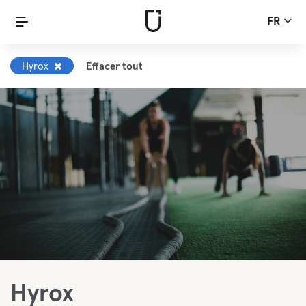
FR
Hyrox
Effacer tout
Hyrox