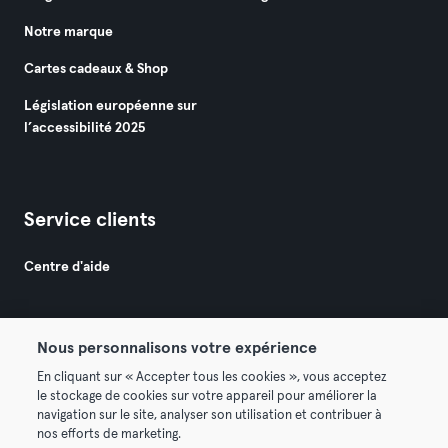
Notre marque
Cartes cadeaux & Shop
Législation européenne sur
l’accessibilité 2025
Service clients
Centre d'aide
Nous personnalisons votre expérience
En cliquant sur « Accepter tous les cookies », vous acceptez
le stockage de cookies sur votre appareil pour améliorer la
© 2026 Urban Sports Group GmbH. All rights reserved.
navigation sur le site, analyser son utilisation et contribuer à
Conditions générales
Politique de confidentialité
nos efforts de marketing.