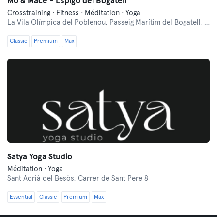
Mo & Mace - Espigó del Bogatell
Crosstraining · Fitness · Méditation · Yoga
La Vila Olímpica del Poblenou,
Passeig Marítim del Bogatell, Sant Martí
Classic
Premium
Max
Satya Yoga Studio
Méditation · Yoga
Sant Adrià del Besòs,
Carrer de Sant Pere 8
Essential
Classic
Premium
Max