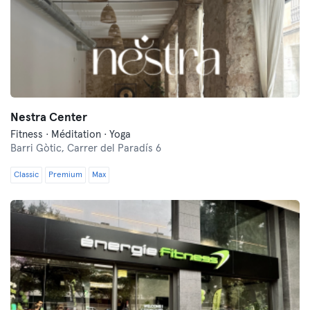
Nestra Center
Fitness · Méditation · Yoga
Barri Gòtic,
Carrer del Paradís 6
Classic
Premium
Max