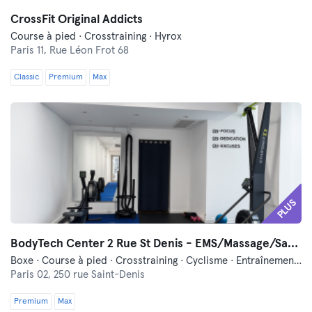
CrossFit Original Addicts
Course à pied · Crosstraining · Hyrox
Paris 11,
Rue Léon Frot 68
Classic
Premium
Max
PLUS
BodyTech Center 2 Rue St Denis - EMS/Massage/Sauna
Boxe · Course à pied · Crosstraining · Cyclisme · Entraînement par vibration · Fitness · Hyrox · Massage · Méditation · Pilates · Relaxation · Yoga · Électrostimulation (EMS)
Paris 02,
250 rue Saint-Denis
Premium
Max