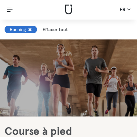
FR
Running
Effacer tout
Course à pied