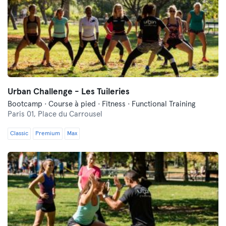
Urban Challenge - Les Tuileries
Bootcamp · Course à pied · Fitness · Functional Training
Paris 01,
Place du Carrousel
Classic
Premium
Max