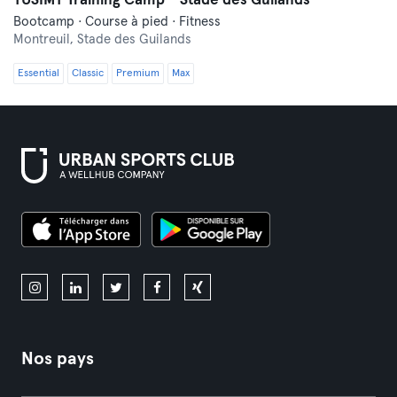
YUSIMY Training Camp - Stade des Guilands
Bootcamp · Course à pied · Fitness
Montreuil,
Stade des Guilands
Essential
Classic
Premium
Max
Nos pays