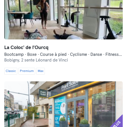
La Coloc' de l'Ourcq
Bootcamp · Boxe · Course à pied · Cyclisme · Danse · Fitness · Méditation · Natation · Pilates · Self-défense · Yoga
Bobigny,
2 sente Léonard de Vinci
Classic
Premium
Max
PLUS