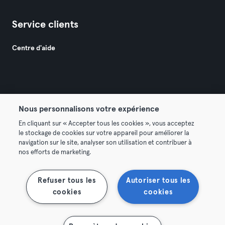
Service clients
Centre d'aide
Nous personnalisons votre expérience
© 2026 Urban Sports Group GmbH. All rights reserved.
En cliquant sur « Accepter tous les cookies », vous acceptez
Conditions générales
Politique de confidentialité
le stockage de cookies sur votre appareil pour améliorer la
navigation sur le site, analyser son utilisation et contribuer à
Mentions légales
Résilier les contrats ici
nos efforts de marketing.
Se rétracter ici
Refuser tous les
Autoriser tous les
cookies
cookies
Afficher la carte