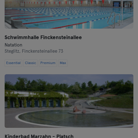
Schwimmhalle Finckensteinallee
Natation
Steglitz,
Finckensteinallee 73
Essential
Classic
Premium
Max
Kinderbad Marzahn - Platsch