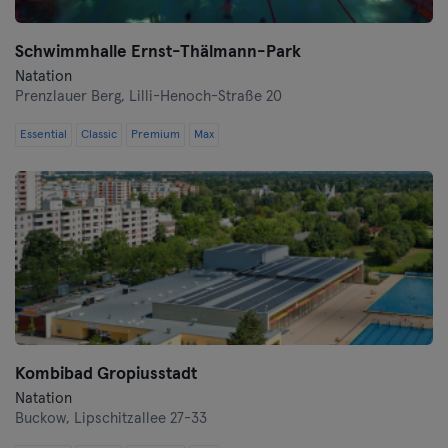
Schwimmhalle Ernst-Thälmann-Park
Natation
Prenzlauer Berg,
Lilli-Henoch-Straße 20
Essential
Classic
Premium
Max
Kombibad Gropiusstadt
Natation
Buckow,
Lipschitzallee 27-33