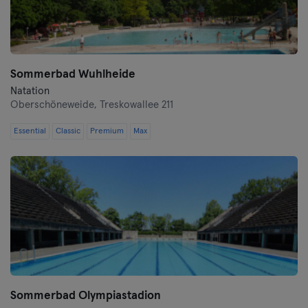
Sommerbad Wuhlheide
Natation
Oberschöneweide,
Treskowallee 211
Essential
Classic
Premium
Max
Sommerbad Olympiastadion