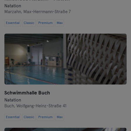
Natation
Marzahn,
Max-Herrmann-Straße 7
Essential
Classic
Premium
Max
Schwimmhalle Buch
Natation
Buch,
Wolfgang-Heinz-Straße 41
Essential
Classic
Premium
Max