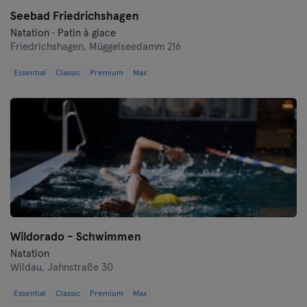
Seebad Friedrichshagen
Natation · Patin à glace
Friedrichshagen,
Müggelseedamm 216
Essential
Classic
Premium
Max
Wildorado - Schwimmen
Natation
Wildau,
Jahnstraße 30
Essential
Classic
Premium
Max