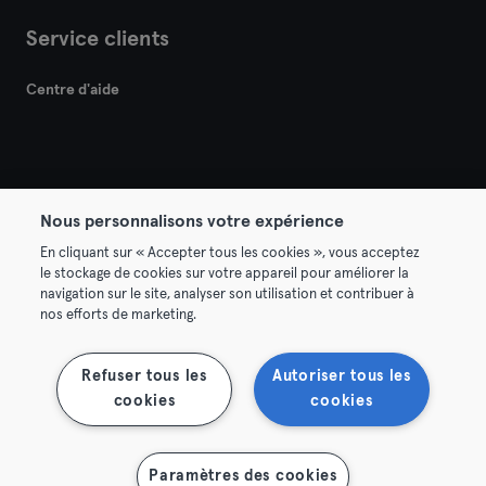
Service clients
Centre d'aide
Nous personnalisons votre expérience
© 2026 Urban Sports Group GmbH. All rights reserved.
En cliquant sur « Accepter tous les cookies », vous acceptez
Conditions générales
Politique de confidentialité
le stockage de cookies sur votre appareil pour améliorer la
navigation sur le site, analyser son utilisation et contribuer à
Mentions légales
Résilier les contrats ici
nos efforts de marketing.
Se rétracter ici
Refuser tous les
Autoriser tous les
cookies
cookies
Afficher la carte
Paramètres des cookies