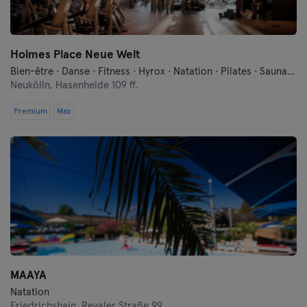
Schwerin
Siegen
Holmes Place Neue Welt
Straubing
Bien-être · Danse · Fitness · Hyrox · Natation · Pilates · Sauna · Yoga
Neukölln,
Hasenheide 109 ff.
Stuttgart
Premium
Max
Trier
Ulm
Weiden
Wiesbaden
Wolfsburg
MAAYA
Natation
Wuppertal
Friedrichshain,
Revaler Straße 99