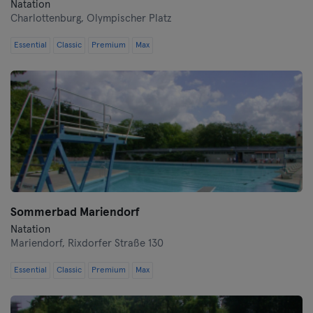
Natation
Charlottenburg,
Olympischer Platz
Essential
Classic
Premium
Max
Sommerbad Mariendorf
Natation
Mariendorf,
Rixdorfer Straße 130
Essential
Classic
Premium
Max