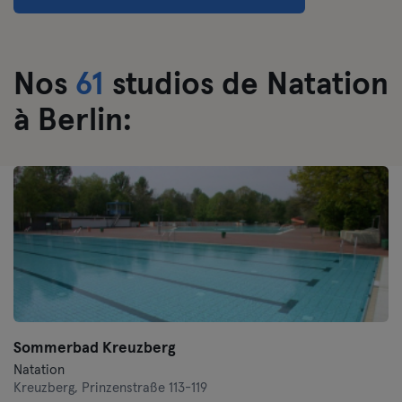
Darmstadt
Nos
61
studios de Natation
Dortmund
à Berlin:
Dresde
Duisbourg
Düsseldorf
Erfurt
Essen
Flensbourg
Sommerbad Kreuzberg
Natation
Francfort
Kreuzberg,
Prinzenstraße 113-119