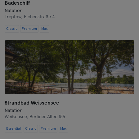
Badeschiff
Landshut
Natation
Treptow,
Eichenstraße 4
Leipzig
Classic
Premium
Max
Lubeck
Magdeburg
Mayence
Mannheim
Moenchengladbach
Strandbad Weissensee
Munich
Natation
Weißensee,
Berliner Allee 155
Münster
Essential
Classic
Premium
Max
Nuremberg