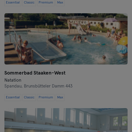
Essential
Classic
Premium
Max
Sommerbad Staaken-West
Natation
Spandau,
Brunsbütteler Damm 443
Essential
Classic
Premium
Max