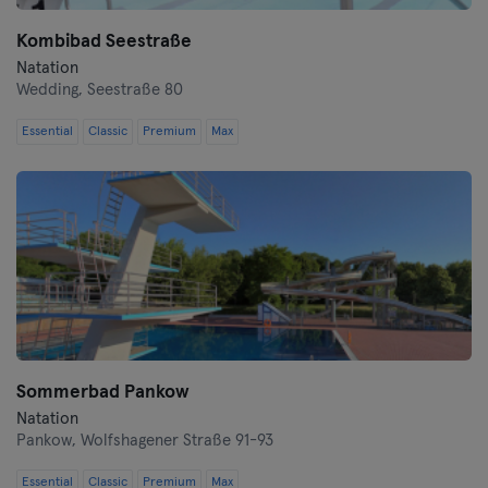
Kombibad Seestraße
Natation
Wedding,
Seestraße 80
Essential
Classic
Premium
Max
Sommerbad Pankow
Natation
Pankow,
Wolfshagener Straße 91-93
Essential
Classic
Premium
Max