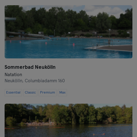
Sommerbad Neukölln
Natation
Neukölln,
Columbiadamm 160
Essential
Classic
Premium
Max