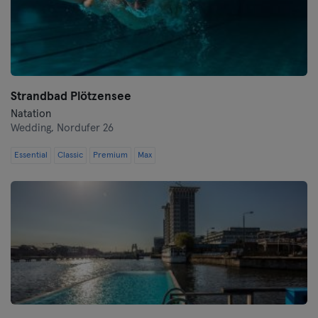
Hof
Homburg
Ingolstadt
Strandbad Plötzensee
Natation
Karlsruhe
Wedding,
Nordufer 26
Essential
Classic
Premium
Max
Kassel
Kiel
Clèves
Cologne
Konstanz