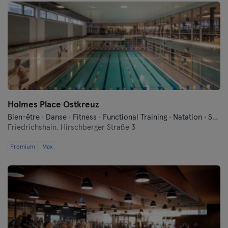
Oberhausen
Passau
Potsdam
Ravensburg
Holmes Place Ostkreuz
Ratisbonne
Bien-être · Danse · Fitness · Functional Training · Natation · Sauna
Friedrichshain,
Hirschberger Straße 3
Reutlingen
Premium
Max
Rostock
Saarbrücken
Saarlouis