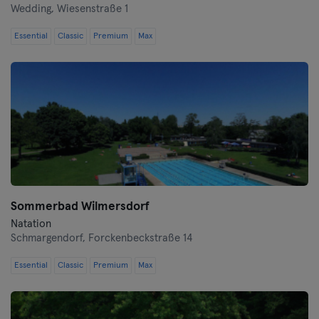
Wedding,
Wiesenstraße 1
Essential
Classic
Premium
Max
Sommerbad Wilmersdorf
Natation
Schmargendorf,
Forckenbeckstraße 14
Essential
Classic
Premium
Max