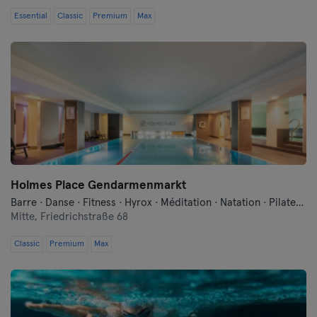
Frankfurt an der Oder
Essential
Classic
Premium
Max
Freiburg
Fulda
Göppingen
Halle
Hambourg
Holmes Place Gendarmenmarkt
Barre · Danse · Fitness · Hyrox · Méditation · Natation · Pilates · Qi Gong et Tai Chi · Sauna · Yoga
Hanau
Mitte,
Friedrichstraße 68
Hanovre
Classic
Premium
Max
Heidelberg
Heidenheim