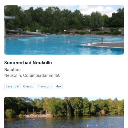
Sommerbad Neukölln
Natation
Neukölln,
Columbiadamm 160
Essential
Classic
Premium
Max