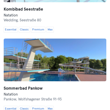
Kombibad Seestraße
Natation
Wedding,
Seestraße 80
Essential
Classic
Premium
Max
Sommerbad Pankow
Natation
Pankow,
Wolfshagener Straße 91-93
Essential
Classic
Premium
Max