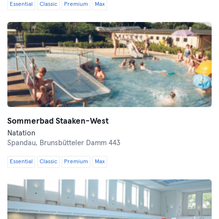
Essential
Classic
Premium
Max
Sommerbad Staaken-West
Natation
Spandau,
Brunsbütteler Damm 443
Essential
Classic
Premium
Max