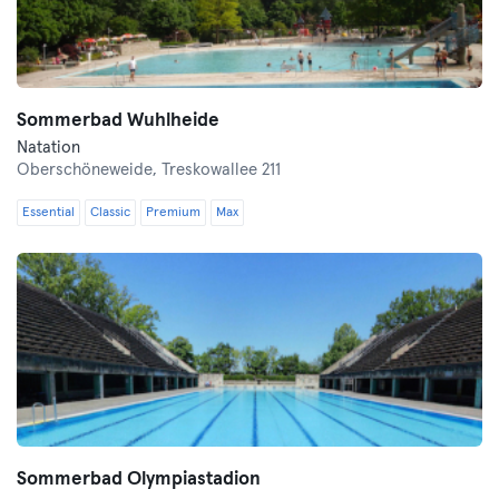
Sommerbad Wuhlheide
Natation
Oberschöneweide,
Treskowallee 211
Essential
Classic
Premium
Max
Sommerbad Olympiastadion