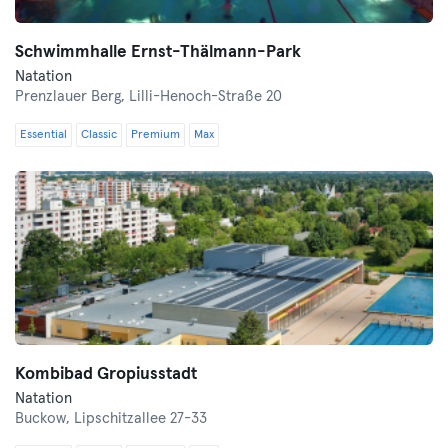
Schwimmhalle Ernst-Thälmann-Park
Natation
Prenzlauer Berg,
Lilli-Henoch-Straße 20
Essential
Classic
Premium
Max
Kombibad Gropiusstadt
Natation
Buckow,
Lipschitzallee 27-33