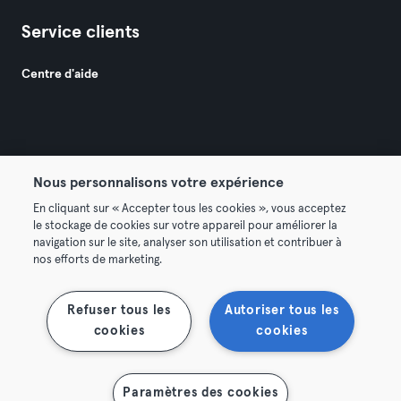
Service clients
Centre d'aide
Nous personnalisons votre expérience
© 2026 Urban Sports Group GmbH. All rights reserved.
En cliquant sur « Accepter tous les cookies », vous acceptez
Conditions générales
Politique de confidentialité
le stockage de cookies sur votre appareil pour améliorer la
navigation sur le site, analyser son utilisation et contribuer à
Mentions légales
Résilier les contrats ici
nos efforts de marketing.
Se rétracter ici
Refuser tous les
Autoriser tous les
cookies
cookies
Afficher la carte
Paramètres des cookies