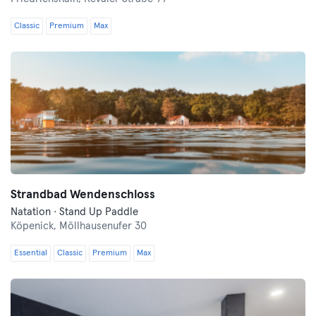
Classic
Premium
Max
Strandbad Wendenschloss
Natation · Stand Up Paddle
Köpenick,
Möllhausenufer 30
Essential
Classic
Premium
Max