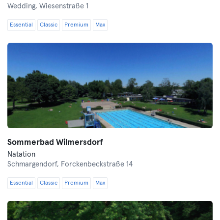
Wedding,
Wiesenstraße 1
Essential
Classic
Premium
Max
Sommerbad Wilmersdorf
Natation
Schmargendorf,
Forckenbeckstraße 14
Essential
Classic
Premium
Max