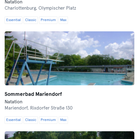
Natation
Charlottenburg,
Olympischer Platz
Essential
Classic
Premium
Max
Sommerbad Mariendorf
Natation
Mariendorf,
Rixdorfer Straße 130
Essential
Classic
Premium
Max