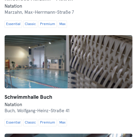
Natation
Marzahn,
Max-Herrmann-Straße 7
Essential
Classic
Premium
Max
Schwimmhalle Buch
Natation
Buch,
Wolfgang-Heinz-Straße 41
Essential
Classic
Premium
Max