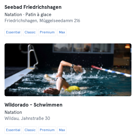
Seebad Friedrichshagen
Natation · Patin à glace
Friedrichshagen,
Müggelseedamm 216
Essential
Classic
Premium
Max
Wildorado - Schwimmen
Natation
Wildau,
Jahnstraße 30
Essential
Classic
Premium
Max