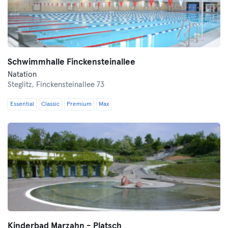
Schwimmhalle Finckensteinallee
Natation
Steglitz,
Finckensteinallee 73
Essential
Classic
Premium
Max
Kinderbad Marzahn - Platsch