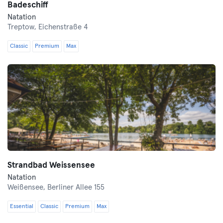
Badeschiff
Natation
Treptow,
Eichenstraße 4
Classic
Premium
Max
Strandbad Weissensee
Natation
Weißensee,
Berliner Allee 155
Essential
Classic
Premium
Max