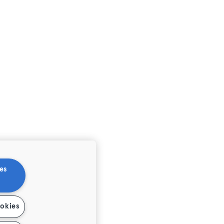
es
ookies