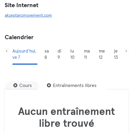
Site Internet
akzeptanzmovement.com
Calendrier
Aujourd’hui,
sa
di
lu
ma
me
je
ve 7
8
9
10
11
12
13
Cours
Entraînements libres
Aucun entraînement
libre trouvé