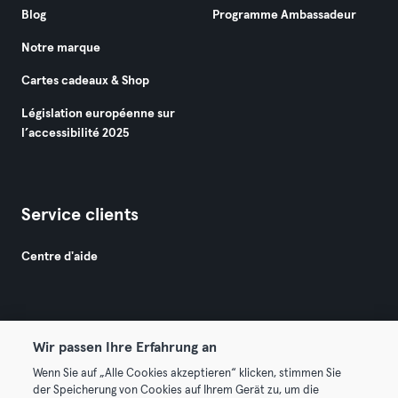
Blog
Programme Ambassadeur
Notre marque
Cartes cadeaux & Shop
Législation européenne sur
l’accessibilité 2025
Service clients
Centre d'aide
Wir passen Ihre Erfahrung an
Wenn Sie auf „Alle Cookies akzeptieren“ klicken, stimmen Sie
© 2026 Urban Sports Group GmbH. All rights reserved.
der Speicherung von Cookies auf Ihrem Gerät zu, um die