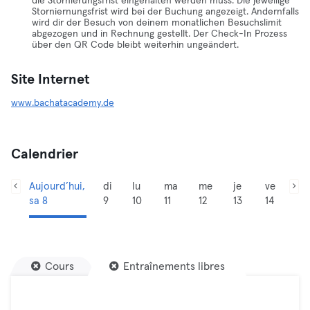
die Stornierungsfrist eingehalten werden muss. Die jeweilige
Storniernungsfrist wird bei der Buchung angezeigt. Andernfalls
wird dir der Besuch von deinem monatlichen Besuchslimit
abgezogen und in Rechnung gestellt. Der Check-In Prozess
über den QR Code bleibt weiterhin ungeändert.
Site Internet
www.bachatacademy.de
Calendrier
Aujourd’hui,
di
lu
ma
me
je
ve
sa 8
9
10
11
12
13
14
Cours
Entraînements libres