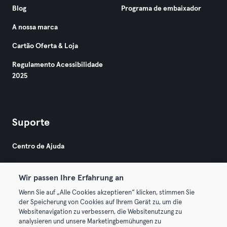
Blog
Programa de embaixador
A nossa marca
Cartão Oferta & Loja
Regulamento Acessibilidade
2025
Suporte
Centro de Ajuda
Wir passen Ihre Erfahrung an
Wenn Sie auf „Alle Cookies akzeptieren“ klicken, stimmen Sie
der Speicherung von Cookies auf Ihrem Gerät zu, um die
Websitenavigation zu verbessern, die Websitenutzung zu
© 2026 Urban Sports Group GmbH. All rights reserved.
analysieren und unsere Marketingbemühungen zu