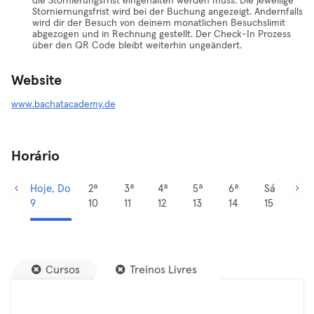
die Stornierungsfrist eingehalten werden muss. Die jeweilige
Storniernungsfrist wird bei der Buchung angezeigt. Andernfalls
wird dir der Besuch von deinem monatlichen Besuchslimit
abgezogen und in Rechnung gestellt. Der Check-In Prozess
über den QR Code bleibt weiterhin ungeändert.
Website
www.bachatacademy.de
Horário
Hoje, Do
2ª
3ª
4ª
5ª
6ª
Sá
9
10
11
12
13
14
15
Cursos
Treinos Livres