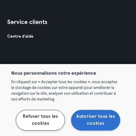
Service clients
Centre d'aide
Nous personnalisons votre expérience
© 2026 Urban Sports Group GmbH. All rights reserved.
En cliquant sur « Accepter tous les cookies », vous acceptez
Conditions générales
Politique de confidentialité
le stockage de cookies sur votre appareil pour améliorer la
navigation sur le site, analyser son utilisation et contribuer à
Mentions légales
Résilier les contrats ici
nos efforts de marketing.
Se rétracter ici
Refuser tous les
Autoriser tous les
cookies
cookies