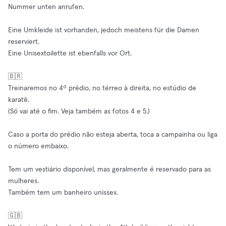
Nummer unten anrufen.
Eine Umkleide ist vorhanden, jedoch meistens für die Damen
reserviert.
Eine Unisextoilette ist ebenfalls vor Ort.
🇧🇷
Treinaremos no 4º prédio, no térreo à direita, no estúdio de
karatê.
(Só vai até o fim. Veja também as fotos 4 e 5.)
Caso a porta do prédio não esteja aberta, toca a campainha ou liga
o número embaixo.
Tem um vestiário disponível, mas geralmente é reservado para as
mulheres.
Também tem um banheiro unissex.
🇬🇧