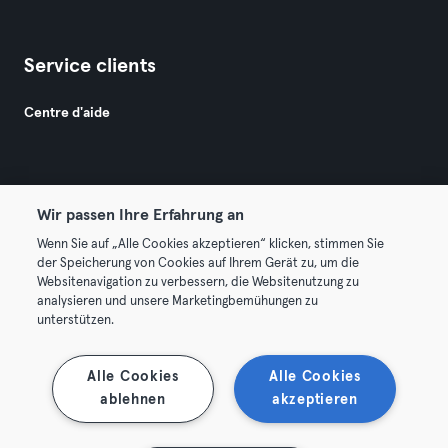
Service clients
Centre d'aide
Wir passen Ihre Erfahrung an
Wenn Sie auf „Alle Cookies akzeptieren“ klicken, stimmen Sie
© 2026 Urban Sports Group GmbH. All rights reserved.
der Speicherung von Cookies auf Ihrem Gerät zu, um die
Conditions générales
Politique de confidentialité
Websitenavigation zu verbessern, die Websitenutzung zu
analysieren und unsere Marketingbemühungen zu
Mentions légales
Résilier les contrats ici
unterstützen.
Se rétracter ici
Alle Cookies
Alle Cookies
ablehnen
akzeptieren