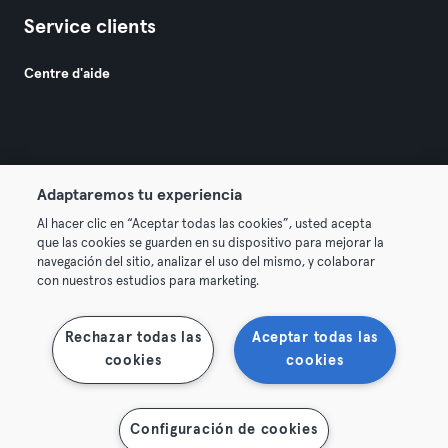
Service clients
Centre d'aide
Adaptaremos tu experiencia
© 2026 Urban Sports Group GmbH. All rights reserved.
Al hacer clic en “Aceptar todas las cookies”, usted acepta
Conditions générales
Politique de confidentialité
que las cookies se guarden en su dispositivo para mejorar la
navegación del sitio, analizar el uso del mismo, y colaborar
Mentions légales
Résilier les contrats ici
con nuestros estudios para marketing.
Se rétracter ici
Rechazar todas las
Aceptar todas las
cookies
cookies
Configuración de cookies