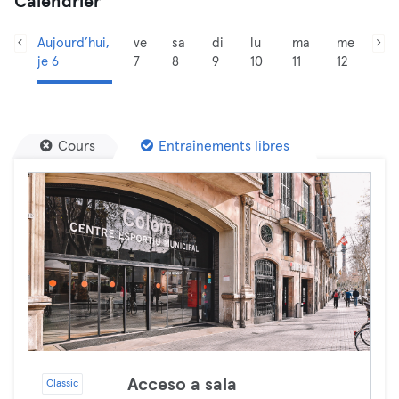
Calendrier
Aujourd’hui,
ve
sa
di
lu
ma
me
je 6
7
8
9
10
11
12
Cours
Entraînements libres
Acceso a sala
Classic