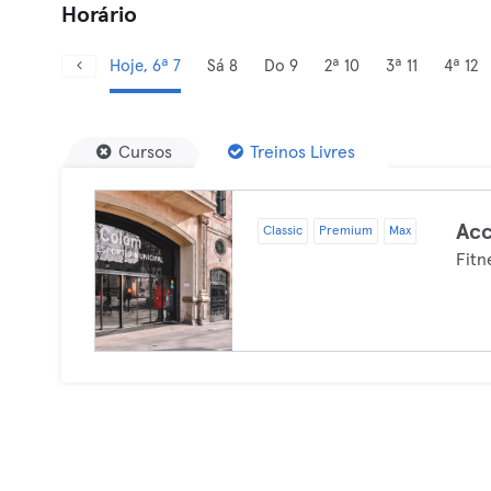
Horário
Hoje, 6ª 7
Sá 8
Do 9
2ª 10
3ª 11
4ª 12
Cursos
Treinos Livres
Acc
Classic
Premium
Max
Fitn