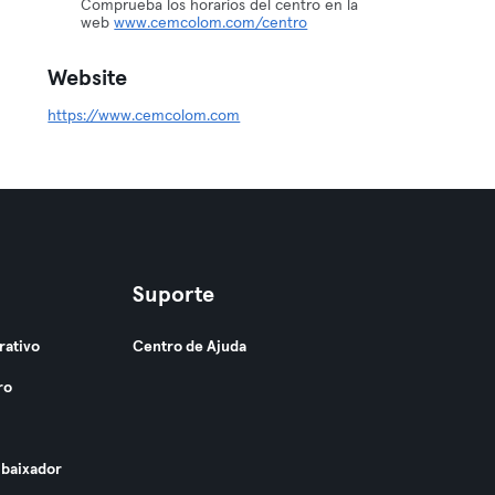
Comprueba los horarios del centro en la
web
www.cemcolom.com/centro
Website
https://www.cemcolom.com
Suporte
rativo
Centro de Ajuda
ro
baixador