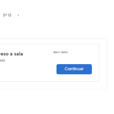
5ª 13
Barri Gòtic
eso a sala
ess
Continuar