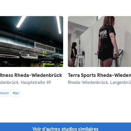
Fitness Rheda-Wiedenbrück
denbrück,
Hauptstraße 49
Rheda-Wiedenbrück,
Langenbrücke
emium
Max
Voir d'autres studios similaires