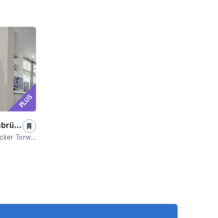
PLUS
Terra Sports Rheda-Wiedenbrück
r Torwall 2