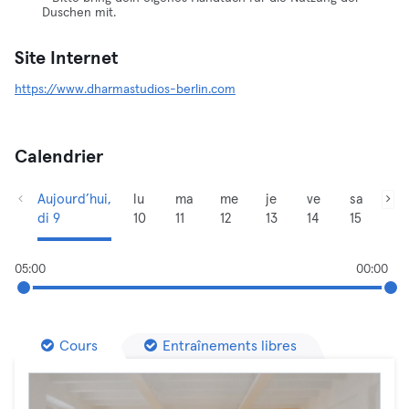
Duschen mit.
Site Internet
https://www.dharmastudios-berlin.com
Calendrier
Aujourd’hui,
lu
ma
me
je
ve
sa
di 9
10
11
12
13
14
15
05:00
00:00
Cours
Entraînements libres