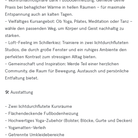
- Wohlfühlatmosphäre dank Fußbodenheizung: Genieße deine
Praxis bei behaglicher Wärme in hellen Räumen – für maximale
Entspannung auch an kalten Tagen.
- Vielfältiges Kursangebot: Ob Yoga, Pilates, Meditation oder Tanz –
wähle den passenden Weg, um Körper und Geist nachhaltig zu
stärken.
- Loft-Feeling im Schillerkiez: Trainiere in zwei lichtdurchfluteten
Studios, die durch große Fenster und ein ruhiges Ambiente den
perfekten Kontrast zum stressigen Alltag bieten.
- Gemeinschaft und Inspiration: Werde Teil einer herzlichen
Community, die Raum für Bewegung, Austausch und persönliche
Entfaltung bietet.
🛠️ Ausstattung
- Zwei lichtdurchflutete Kursräume
- Flächendeckende Fußbodenheizung
- Hochwertiges Yoga-Zubehör (Bolster, Blöcke, Gurte und Decken)
- Yogamatten-Verleih
- Getrennte Umkleidebereiche