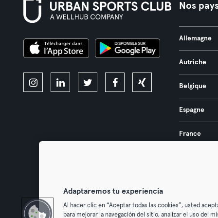
Nos pay
Allemagne
Autriche
Belgique
Espagne
France
Pays-Bas
Portugal
Adaptaremos tu experiencia
Al hacer clic en “Aceptar todas las cookies”, usted acept
para mejorar la navegación del sitio, analizar el uso del 