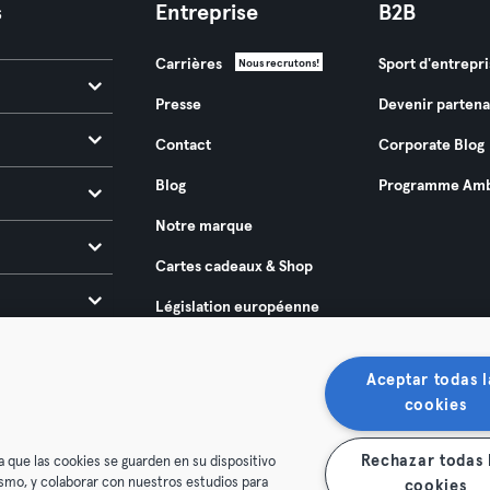
s
Entreprise
B2B
Carrières
Sport d'entrepri
Nous recrutons!
Presse
Devenir partena
Contact
Corporate Blog
Blog
Programme Amb
Notre marque
Cartes cadeaux & Shop
Législation européenne
sur l’accessibilité 2025
Aceptar todas l
cookies
Rechazar todas 
a que las cookies se guarden en su dispositivo
mismo, y colaborar con nuestros estudios para
cookies