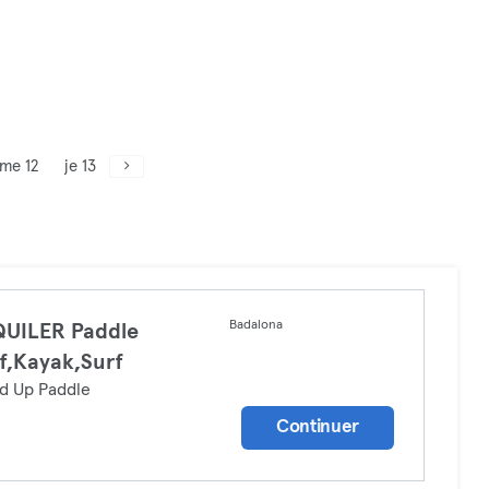
me 12
je 13
Badalona
QUILER Paddle
f,Kayak,Surf
d Up Paddle
Continuer