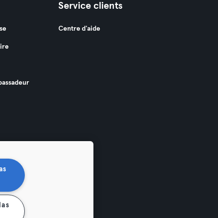
Service clients
se
Centre d'aide
ire
assadeur
as
las