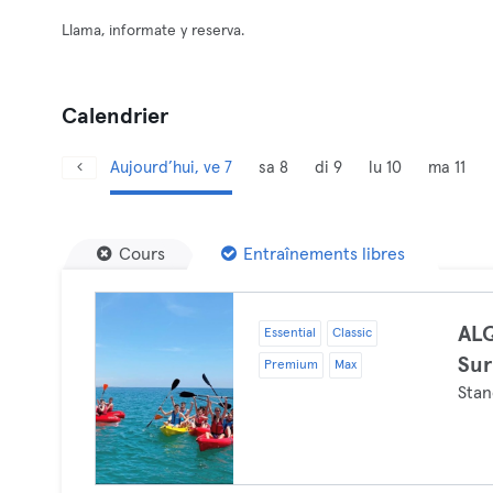
Llama, informate y reserva.
Calendrier
Aujourd’hui, ve 7
sa 8
di 9
lu 10
ma 11
Cours
Entraînements libres
AL
Essential
Classic
Sur
Premium
Max
Stan