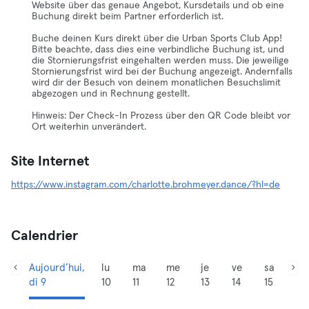
Website über das genaue Angebot, Kursdetails und ob eine
Buchung direkt beim Partner erforderlich ist.
Buche deinen Kurs direkt über die Urban Sports Club App!
Bitte beachte, dass dies eine verbindliche Buchung ist, und
die Stornierungsfrist eingehalten werden muss. Die jeweilige
Stornierungsfrist wird bei der Buchung angezeigt. Andernfalls
wird dir der Besuch von deinem monatlichen Besuchslimit
abgezogen und in Rechnung gestellt.
Hinweis: Der Check-In Prozess über den QR Code bleibt vor
Ort weiterhin unverändert.
Site Internet
https://www.instagram.com/charlotte.brohmeyer.dance/?hl=de
Calendrier
Aujourd’hui,
lu
ma
me
je
ve
sa
di 9
10
11
12
13
14
15