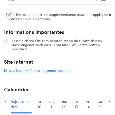
Des limites de check-ins supplémentaires peuvent s'appliquer à
certains cours ou activités.
Informations importantes
Lasse dich vor Ort gern beraten, wenn du zusätzlich zum
Basic Angebot auch die E-Gym und Flex Geräte nutzen
möchtest.
Site Internet
https://friendly-fitness-de.jimdofree.com/
Calendrier
Aujourd’hui,
lu
ma
me
je
ve
sa
di 9
10
11
12
13
14
15