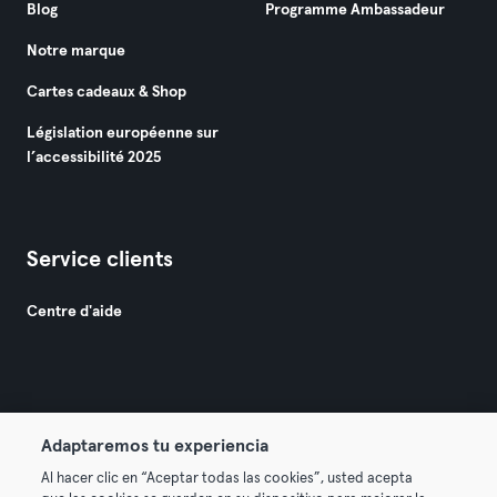
Blog
Programme Ambassadeur
Notre marque
Cartes cadeaux & Shop
Législation européenne sur
l’accessibilité 2025
Service clients
Centre d'aide
Adaptaremos tu experiencia
© 2026 Urban Sports Group GmbH. All rights reserved.
Al hacer clic en “Aceptar todas las cookies”, usted acepta
Conditions générales
Politique de confidentialité