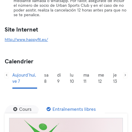
mediante llamada o whatsapp. Por favor, asegúrate de incluir
el número de socio de Urban Sports Club y en el caso de no
poder asistir, realiza la cancelación 12 horas antes para que no
se te penalice.
Site Internet
http://www.happyfit.es/
Calendrier
Aujourd’hui,
sa
di
lu
ma
me
je
ve 7
8
9
10
11
12
13
Cours
Entraînements libres