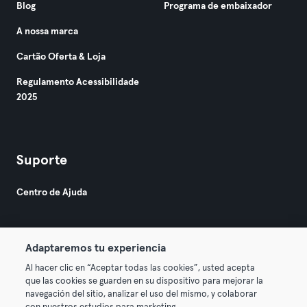
Blog
Programa de embaixador
A nossa marca
Cartão Oferta & Loja
Regulamento Acessibilidade
2025
Suporte
Centro de Ajuda
Adaptaremos tu experiencia
Al hacer clic en “Aceptar todas las cookies”, usted acepta
que las cookies se guarden en su dispositivo para mejorar la
© 2026 Urban Sports Group GmbH. All rights reserved.
navegación del sitio, analizar el uso del mismo, y colaborar
Termos & Condições
Privacidade
Imprimir