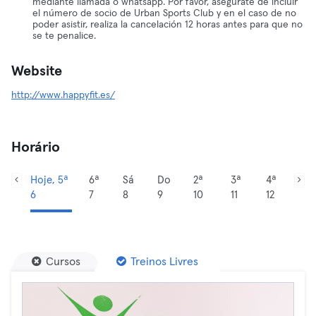
mediante llamada o whatsapp. Por favor, asegúrate de incluir
el número de socio de Urban Sports Club y en el caso de no
poder asistir, realiza la cancelación 12 horas antes para que no
se te penalice.
Website
http://www.happyfit.es/
Horário
Hoje, 5ª
6ª
Sá
Do
2ª
3ª
4ª
6
7
8
9
10
11
12
Cursos
Treinos Livres