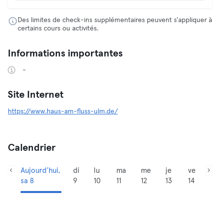
Des limites de check-ins supplémentaires peuvent s'appliquer à
certains cours ou activités.
Informations importantes
-
Site Internet
https://www.haus-am-fluss-ulm.de/
Calendrier
Aujourd’hui,
di
lu
ma
me
je
ve
sa 8
9
10
11
12
13
14