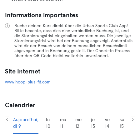
Informations importantes
Buche deinen Kurs direkt über die Urban Sports Club App!
Bitte beachte, dass dies eine verbindliche Buchung ist, und
die Stornierungsfrist eingehalten werden muss. Die jeweilige
Stornierungsfrist wird bei der Buchung angezeigt. Andernfalls
wird dir der Besuch von deinem monatlichen Besuchslimit
abgezogen und in Rechnung gestellt. Der Check-In Prozess
über den QR Code bleibt weiterhin unverändert.
Site Internet
www.hoop-plus-fit.com
Calendrier
Aujourd’hui,
lu
ma
me
je
ve
sa
di 9
10
11
12
13
14
15