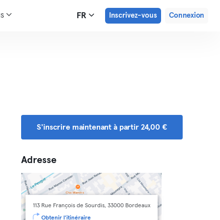
us
FR
Inscrivez-vous
Connexion
S'inscrire maintenant à partir 24,00 €
Adresse
113 Rue François de Sourdis, 33000 Bordeaux
Obtenir l'itinéraire