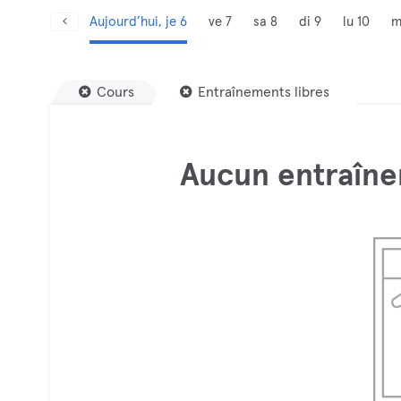
Aujourd’hui, je 6
ve 7
sa 8
di 9
lu 10
m
Cours
Entraînements libres
Aucun entraîne