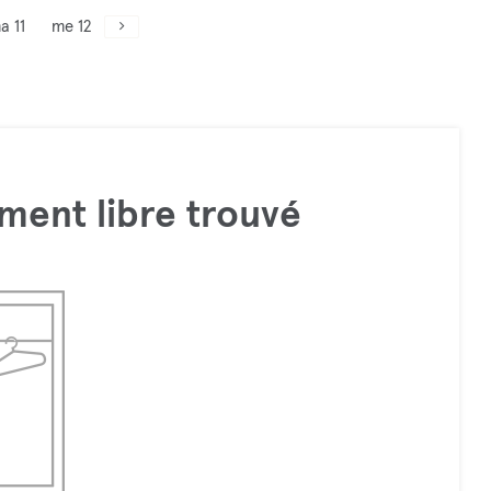
a 11
me 12
ment libre trouvé