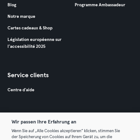
Blog
Programme Ambassadeur
Notre marque
Cartes cadeaux & Shop
Législation européenne sur
l’accessibilité 2025
Service clients
Centre d'aide
Wir passen Ihre Erfahrung an
Wenn Sie auf „Alle Cookies akzeptieren“ klicken, stimmen Sie
© 2026 Urban Sports Group GmbH. All rights reserved.
der Speicherung von Cookies auf Ihrem Gerät zu, um die