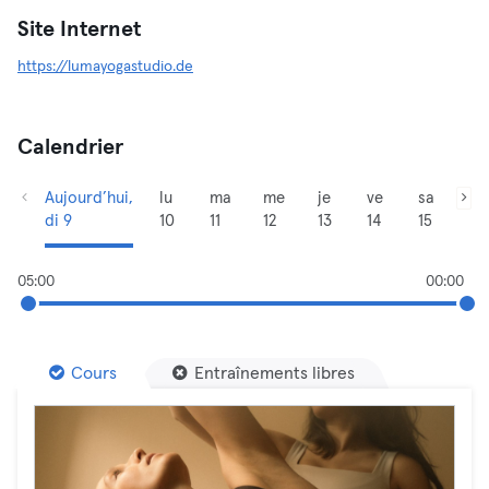
Site Internet
https://lumayogastudio.de
Calendrier
Aujourd’hui,
lu
ma
me
je
ve
sa
di 9
10
11
12
13
14
15
05:00
00:00
Cours
Entraînements libres