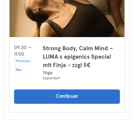
09:30 —
Strong Body, Calm Mind –
11:00
LUMA x epigenics Special
Premium
mit Finja - zzgl 5€
Max
Yoga
Eppendorf
Continuer