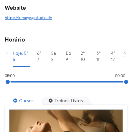
Website
https://lumayogastudio.de
Horário
Hoje, 5ª
6ª
Sá
Do
2ª
3ª
4ª
6
7
8
9
10
11
12
05:00
00:00
Cursos
Treinos Livres