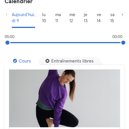
Calendrier
Aujourd’hui,
lu
ma
me
je
ve
sa
di 9
10
11
12
13
14
15
05:00
00:00
Cours
Entraînements libres