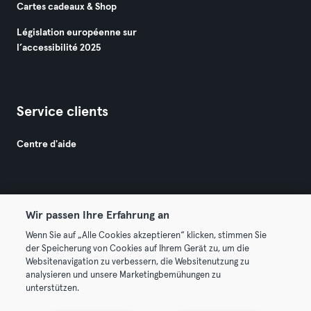
Cartes cadeaux & Shop
Législation européenne sur
l’accessibilité 2025
Service clients
Centre d'aide
Wir passen Ihre Erfahrung an
Wenn Sie auf „Alle Cookies akzeptieren“ klicken, stimmen Sie
© 2026 Urban Sports Group GmbH. All rights reserved.
der Speicherung von Cookies auf Ihrem Gerät zu, um die
Conditions générales
Politique de confidentialité
Websitenavigation zu verbessern, die Websitenutzung zu
analysieren und unsere Marketingbemühungen zu
Mentions légales
Résilier les contrats ici
unterstützen.