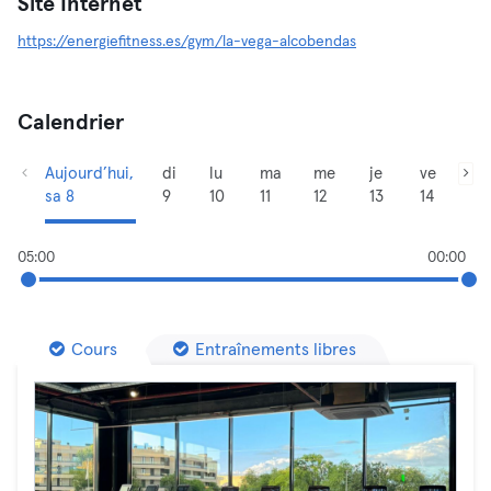
Site Internet
https://energiefitness.es/gym/la-vega-alcobendas
Calendrier
Aujourd’hui,
di
lu
ma
me
je
ve
sa 8
9
10
11
12
13
14
05:00
00:00
Cours
Entraînements libres