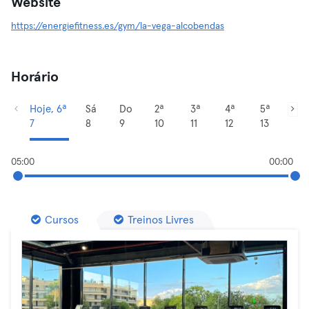
Website
https://energiefitness.es/gym/la-vega-alcobendas
Horário
Hoje, 6ª
Sá
Do
2ª
3ª
4ª
5ª
7
8
9
10
11
12
13
05:00
00:00
Cursos
Treinos Livres