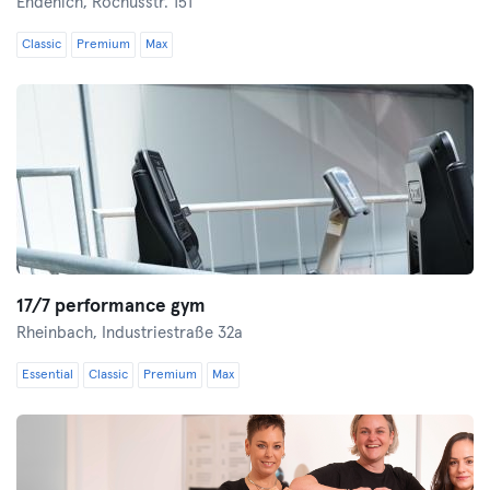
Endenich,
Rochusstr. 151
Classic
Premium
Max
17/7 performance gym
Rheinbach,
Industriestraße 32a
Essential
Classic
Premium
Max