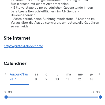
Personen mit vorheriger Reformer-Erfahrung und nach
Rücksprache mit einem Arzt empfohlen.
- Bitte verstaue deine persönlichen Gegenstände in den
bereitgestellten Schließfächern im All-Gender-
Umkleidebereich.
- Achte darauf, deine Buchung mindestens 12 Stunden im
Voraus über die App zu stornieren, um potenzielle Gebühren
zu vermeiden.
Site Internet
https://pilates4all.de/home
Calendrier
Aujourd’hui,
sa
di
lu
ma
me
je
ve 7
8
9
10
11
12
13
05:00
00:00