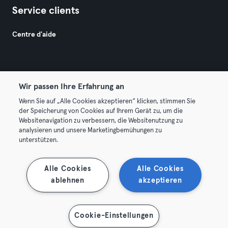
Service clients
Centre d'aide
Wir passen Ihre Erfahrung an
Wenn Sie auf „Alle Cookies akzeptieren“ klicken, stimmen Sie
© 2026 Urban Sports Group GmbH. All rights reserved.
der Speicherung von Cookies auf Ihrem Gerät zu, um die
Conditions générales
Politique de confidentialité
Websitenavigation zu verbessern, die Websitenutzung zu
analysieren und unsere Marketingbemühungen zu
Mentions légales
Résilier les contrats ici
unterstützen.
Se rétracter ici
Alle Cookies
Alle Cookies
ablehnen
akzeptieren
Cookie-Einstellungen