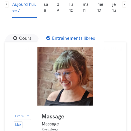
Aujourd’hui,
sa
di
lu
ma
me
je
ve 7
8
9
10
11
12
13
Cours
Entraînements libres
Massage
Premium
Massage
Max
Kreuzberg