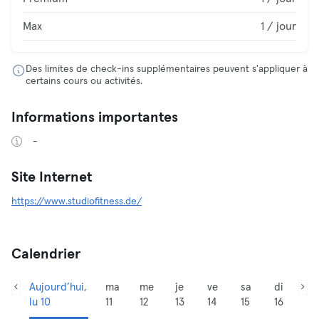
Max
1 / jour
Des limites de check-ins supplémentaires peuvent s'appliquer à
certains cours ou activités.
Informations importantes
-
Site Internet
https://www.studiofitness.de/
Calendrier
Aujourd’hui,
ma
me
je
ve
sa
di
lu 10
11
12
13
14
15
16