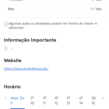
Max
1 / dia
Algumas aulas ou atividades podem ter limites de check-in
adicionais.
Informação Importante
-
Website
https://www.studiofitness.de/
Horário
Hoje, Do
2ª
3ª
4ª
5ª
6ª
Sá
9
10
11
12
13
14
15