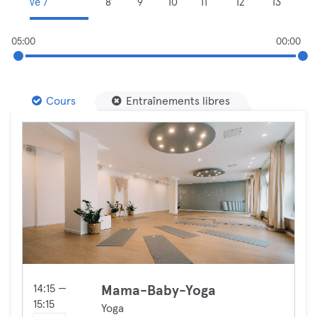
ve 7
8
9
10
11
12
13
05:00
00:00
Cours
Entraînements libres
14:15 —
Mama-Baby-Yoga
15:15
Yoga