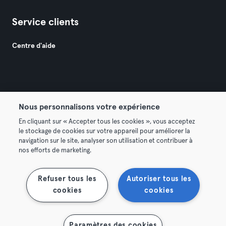
Service clients
Centre d'aide
Nous personnalisons votre expérience
© 2026 Urban Sports Group GmbH. All rights reserved.
En cliquant sur « Accepter tous les cookies », vous acceptez
Conditions générales
Politique de confidentialité
le stockage de cookies sur votre appareil pour améliorer la
navigation sur le site, analyser son utilisation et contribuer à
Mentions légales
Résilier les contrats ici
nos efforts de marketing.
Se rétracter ici
Refuser tous les
Autoriser tous les
cookies
cookies
Paramètres des cookies