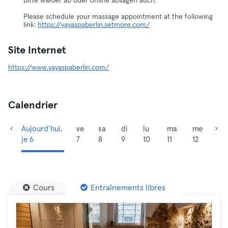
bitte wieder ab oder online absagen auch.
Please schedule your massage appointment at the following
link:
https://yayaspaberlin.setmore.com/
Site Internet
https://www.yayaspaberlin.com/
Calendrier
Aujourd’hui,
ve
sa
di
lu
ma
me
je 6
7
8
9
10
11
12
Cours
Entraînements libres