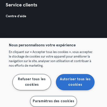
Service clients
Centre d'aide
Nous personnalisons votre expérience
© 2026 Urban Sports Group GmbH. All rights reserved.
En cliquant sur « Accepter tous les cookies », vous acceptez
Conditions générales
Politique de confidentialité
le stockage de cookies sur votre appareil pour améliorer la
navigation sur le site, analyser son utilisation et contribuer à
Mentions légales
Résilier les contrats ici
nos efforts de marketing.
Se rétracter ici
Refuser tous les
Autoriser tous les
cookies
cookies
Paramètres des cookies