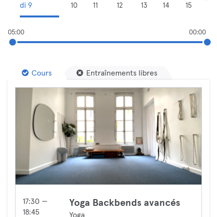
di 9
10
11
12
13
14
15
05:00
00:00
Cours
Entraînements libres
17:30 —
Yoga Backbends avancés
18:45
Yoga