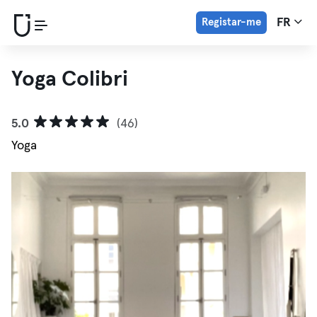
Registar-me
FR
Yoga Colibri
5.0
(46)
Yoga