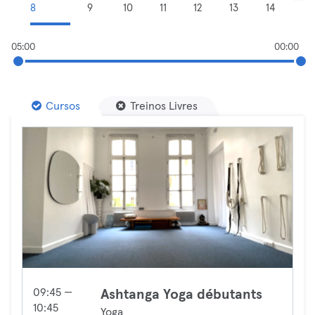
8
9
10
11
12
13
14
05:00
00:00
Cursos
Treinos Livres
09:45 —
Ashtanga Yoga débutants
10:45
Yoga