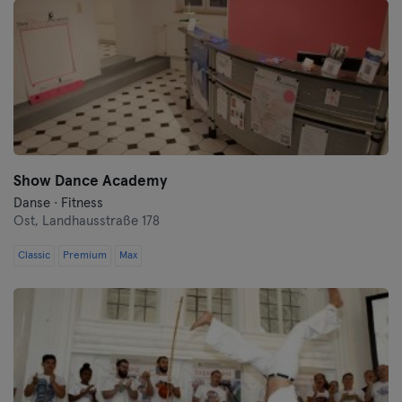
Oberhausen
Passau
Potsdam
Ravensburg
Show Dance Academy
Ratisbonne
Danse · Fitness
Ost,
Landhausstraße 178
Reutlingen
Classic
Premium
Max
Rostock
Saarbrücken
Saarlouis