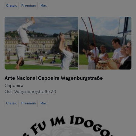
Frankfurt an der Oder
Classic
Premium
Max
Freiburg
Fulda
Göppingen
Halle
Hambourg
Arte Nacional Capoeira Wagenburgstraße
Capoeira
Hanau
Ost,
Wagenburgstraße 30
Classic
Premium
Max
Hanovre
Heidelberg
Heidenheim