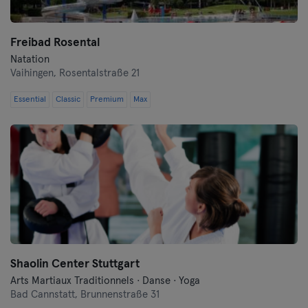
Darmstadt
Freibad Rosental
Natation
Dortmund
Vaihingen,
Rosentalstraße 21
Dresde
Essential
Classic
Premium
Max
Duisbourg
Düsseldorf
Erfurt
Essen
Flensbourg
Shaolin Center Stuttgart
Arts Martiaux Traditionnels · Danse · Yoga
Francfort
Bad Cannstatt,
Brunnenstraße 31