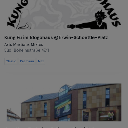
Hof
Homburg
Kung Fu im Idogohaus @Erwin-Schoettle-Platz
Ingolstadt
Arts Martiaux Mixtes
Süd,
Böheimstraße 47/1
Karlsruhe
Classic
Premium
Max
Kassel
Kiel
Clèves
Cologne
Konstanz