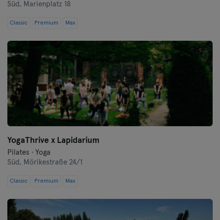
Süd,
Marienplatz 18
Classic
Premium
Max
YogaThrive x Lapidarium
Pilates · Yoga
Süd,
Mörikestraße 24/1
Classic
Premium
Max