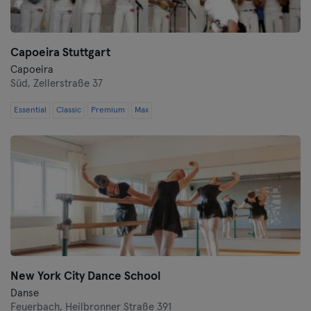
Schwerin
Siegen
Capoeira Stuttgart
Capoeira
Straubing
Süd,
Zellerstraße 37
Stuttgart
Essential
Classic
Premium
Max
Trier
Ulm
Weiden
Wiesbaden
Wolfsburg
New York City Dance School
Danse
Wuppertal
Feuerbach,
Heilbronner Straße 391