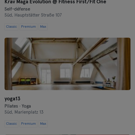
Krav Maga Evolution @ Fitness First/Fit One
Landshut
Self-défense
Süd,
Hauptstätter Straße 107
Leipzig
Classic
Premium
Max
Lubeck
Magdeburg
Mayence
Mannheim
Moenchengladbach
yoga13
Munich
Pilates · Yoga
Süd,
Marienplatz 13
Münster
Classic
Premium
Max
Nuremberg