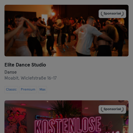
Darmstadt
Sponsorisé
Dortmund
Dresde
Duisbourg
Elite Dance Studio
Düsseldorf
Danse
Moabit,
Wiclefstraße 16-17
Erfurt
Classic
Premium
Max
Essen
Flensbourg
Sponsorisé
Francfort