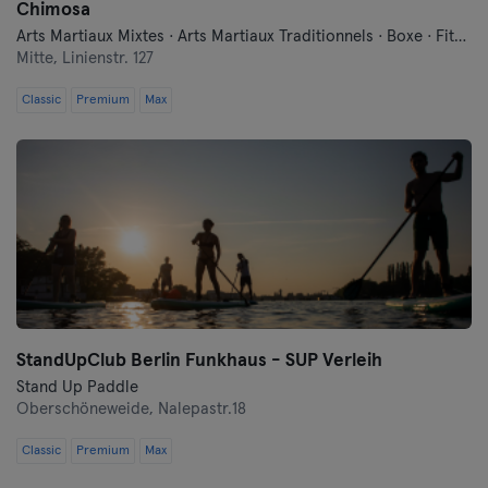
Chimosa
Arts Martiaux Mixtes · Arts Martiaux Traditionnels · Boxe · Fitness · Free Fight · Qi Gong et Tai Chi · Self-défense
Mitte,
Linienstr. 127
Classic
Premium
Max
StandUpClub Berlin Funkhaus - SUP Verleih
Stand Up Paddle
Oberschöneweide,
Nalepastr.18
Classic
Premium
Max