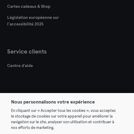
Cartes cadeaux & Shop
Législation européenne sur
l’accessibilité 2025
Service clients
Centre d'aide
Nous personnalisons votre expérience
© 2026 Urban Sports Group GmbH. All rights reserved.
En cliquant sur « Accepter tous les cookies », vous acceptez
Conditions générales
Politique de confidentialité
le stockage de cookies sur votre appareil pour améliorer la
navigation sur le site, analyser son utilisation et contribuer à
Mentions légales
Résilier les contrats ici
nos efforts de marketing.