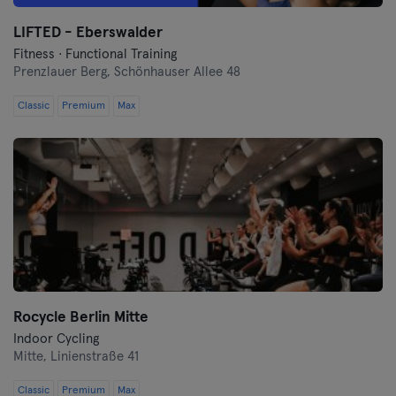
Oberhausen
LIFTED - Eberswalder
Fitness · Functional Training
Prenzlauer Berg,
Passau
Schönhauser Allee 48
Classic
Premium
Max
Potsdam
Ravensburg
Ratisbonne
Reutlingen
Rostock
Rocycle Berlin Mitte
Saarbrücken
Indoor Cycling
Mitte,
Linienstraße 41
Saarlouis
Classic
Premium
Max