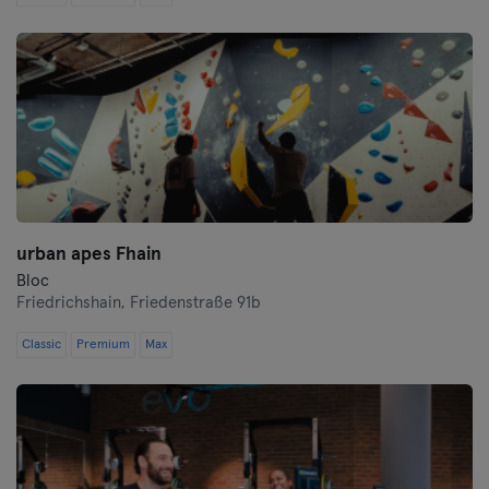
Schwerin
Siegen
Straubing
Stuttgart
Trier
urban apes Fhain
Ulm
Bloc
Friedrichshain,
Friedenstraße 91b
Weiden
Classic
Premium
Max
Wiesbaden
Wolfsburg
Wuppertal