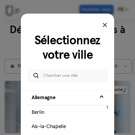
Inscrivez-vous
FR
Découvrez nos studios à
Sélectionnez
Berlin
votre ville
Membres individuels
Max abonnement
Sponsorisé
Allemagne
Berlin
Aix-la-Chapelle