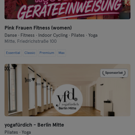
Frankfurt an der Oder
Freiburg
Pink Frauen Fitness (women)
Fulda
Danse · Fitness · Indoor Cycling · Pilates · Yoga
Mitte,
Friedrichstraße 100
Göppingen
Essential
Classic
Premium
Max
Halle
Sponsorisé
Hambourg
Hanau
Hanovre
Heidelberg
yogafürdich - Berlin Mitte
Heidenheim
Pilates · Yoga