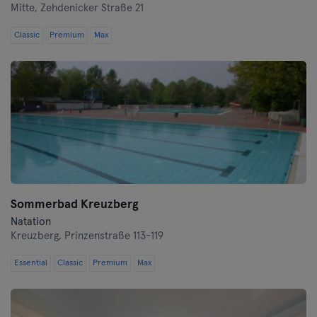
Mitte,
Zehdenicker Straße 21
Hof
Classic
Premium
Max
Homburg
Ingolstadt
Karlsruhe
Kassel
Kiel
Sommerbad Kreuzberg
Natation
Clèves
Kreuzberg,
Prinzenstraße 113-119
Cologne
Essential
Classic
Premium
Max
Konstanz