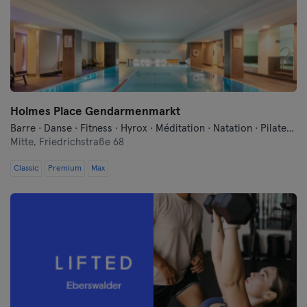
Landshut
Leipzig
Lubeck
Magdeburg
Holmes Place Gendarmenmarkt
Barre · Danse · Fitness · Hyrox · Méditation · Natation · Pilates · Qi Gong et Tai Chi · Sauna · Yoga
Mayence
Mitte,
Friedrichstraße 68
Classic
Premium
Mannheim
Max
Moenchengladbach
Munich
Münster
Nuremberg