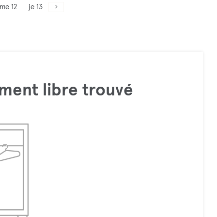
me 12
je 13
ment libre trouvé