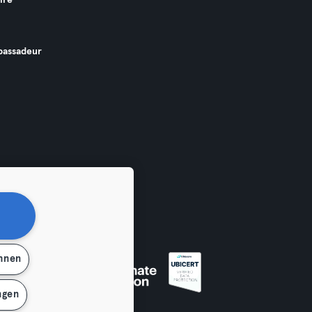
ire
assadeur
ehnen
ngen