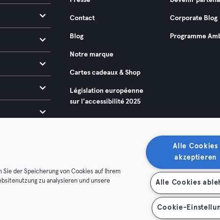
Presse
Devenir partena
Contact
Corporate Blog
Blog
Programme Amb
Notre marque
Cartes cadeaux & Shop
Législation européenne
sur l’accessibilité 2025
Alle Cookies
akzeptieren
n Sie der Speicherung von Cookies auf Ihrem
ebsitenutzung zu analysieren und unsere
Alle Cookies abl
énérales
Politique de confidentialité
Mentions légales
es contrats ici
Se rétracter ici
Cookie-Einstellu