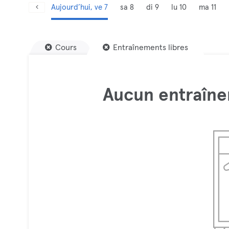
Aujourd’hui, ve 7
sa 8
di 9
lu 10
ma 11
Cours
Entraînements libres
Aucun entraîne