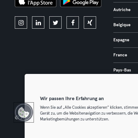
Autriche
Belgique
Espagne
France
Pays-Bas
Portugal
Wir passen Ihre Erfahrung an
Wenn Sie auf „Alle Cookies akzeptieren“ klicken, stimme
Gerät zu, um die Websitenavigation zu verbessern, die W
© 2026 Urban Sports Group GmbH. All rights reserved.
Conditions g
Marketingbemühungen zu unterstützen.
Résilier l