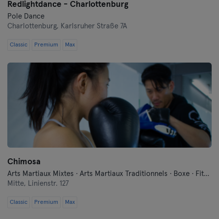
Redlightdance - Charlottenburg
Pole Dance
Charlottenburg,
Karlsruher Straße 7A
Classic
Premium
Max
Chimosa
Arts Martiaux Mixtes · Arts Martiaux Traditionnels · Boxe · Fitness · Free Fight · Qi Gong et Tai Chi · Self-défense
Mitte,
Linienstr. 127
Classic
Premium
Max