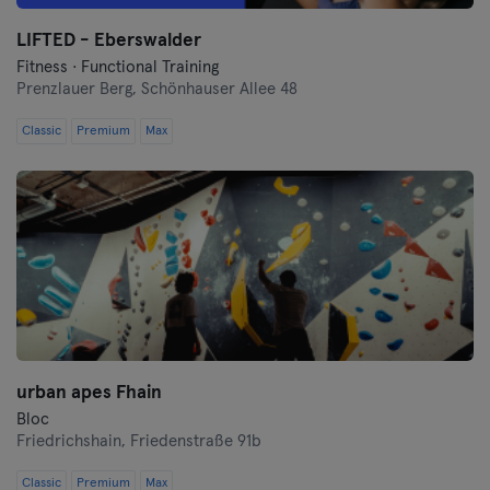
Oberhausen
LIFTED - Eberswalder
Fitness · Functional Training
Prenzlauer Berg,
Passau
Schönhauser Allee 48
Classic
Premium
Max
Potsdam
Ravensburg
Ratisbonne
Reutlingen
Rostock
urban apes Fhain
Saarbrücken
Bloc
Friedrichshain,
Friedenstraße 91b
Saarlouis
Classic
Premium
Max