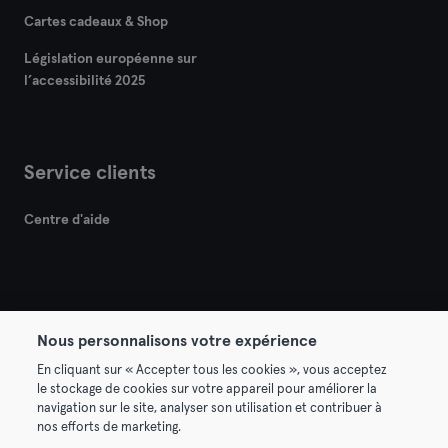
Cartes cadeaux & Shop
Législation européenne sur
l’accessibilité 2025
Service clients
Centre d'aide
Nous personnalisons votre expérience
© 2026 Urban Sports Group GmbH. All rights reserved.
En cliquant sur « Accepter tous les cookies », vous acceptez
Conditions générales
Politique de confidentialité
le stockage de cookies sur votre appareil pour améliorer la
navigation sur le site, analyser son utilisation et contribuer à
Mentions légales
Résilier les contrats ici
nos efforts de marketing.