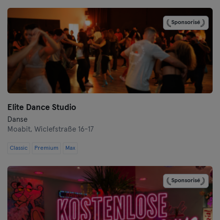
Darmstadt
Sponsorisé
Dortmund
Dresde
Duisbourg
Elite Dance Studio
Düsseldorf
Danse
Moabit,
Wiclefstraße 16-17
Erfurt
Classic
Premium
Max
Essen
Flensbourg
Sponsorisé
Francfort