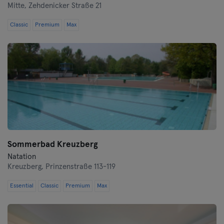
Mitte,
Zehdenicker Straße 21
Hof
Classic
Premium
Max
Homburg
Ingolstadt
Karlsruhe
Kassel
Kiel
Sommerbad Kreuzberg
Natation
Clèves
Kreuzberg,
Prinzenstraße 113-119
Cologne
Essential
Classic
Premium
Max
Konstanz