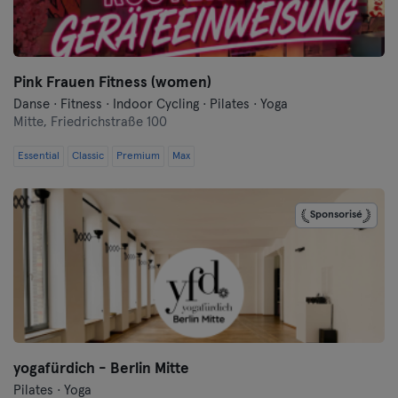
Frankfurt an der Oder
Freiburg
Pink Frauen Fitness (women)
Fulda
Danse · Fitness · Indoor Cycling · Pilates · Yoga
Mitte,
Friedrichstraße 100
Göppingen
Essential
Classic
Premium
Max
Halle
Sponsorisé
Hambourg
Hanau
Hanovre
Heidelberg
yogafürdich - Berlin Mitte
Heidenheim
Pilates · Yoga