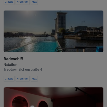
Classic
Premium
Max
Badeschiff
Natation
Treptow,
Eichenstraße 4
Classic
Premium
Max