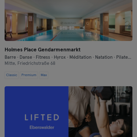
Landshut
Leipzig
Lubeck
Magdeburg
Holmes Place Gendarmenmarkt
Barre · Danse · Fitness · Hyrox · Méditation · Natation · Pilates · Qi Gong et Tai Chi · Sauna · Yoga
Mayence
Mitte,
Friedrichstraße 68
Classic
Premium
Mannheim
Max
Moenchengladbach
Munich
Münster
Nuremberg