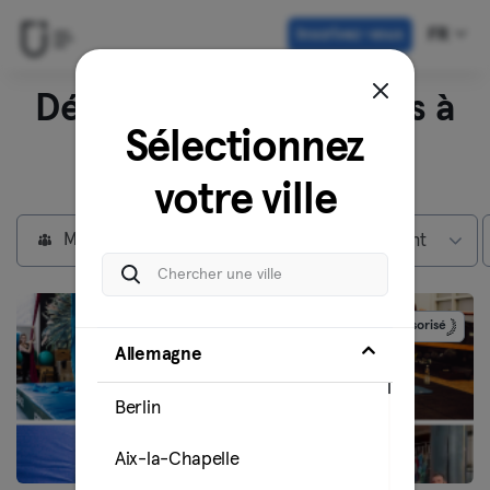
Inscrivez-vous
FR
Découvrez nos studios à
Sélectionnez
Berlin
votre ville
Membres individuels
Max abonnement
Sponsorisé
Allemagne
Berlin
Aix-la-Chapelle