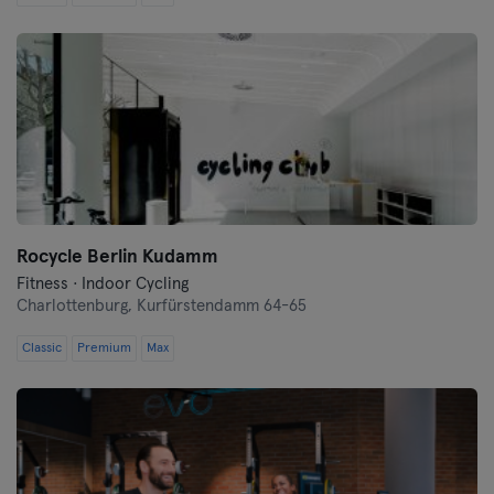
Schwerin
Siegen
Straubing
Stuttgart
Trier
Rocycle Berlin Kudamm
Ulm
Fitness · Indoor Cycling
Charlottenburg,
Kurfürstendamm 64-65
Weiden
Classic
Premium
Max
Wiesbaden
Wolfsburg
Wuppertal