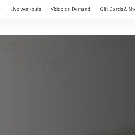
r
Live workouts
Video on Demand
Gift Cards & S