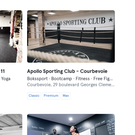
 11
Apollo Sporting Club - Courbevoie
· Yoga
Bokssport · Bootcamp · Fitness · Free Fight · Gemengde Vechtsporten · Pilates · Yoga
Courbevoie,
29 boulevard Georges Clemenceau
Classic
Premium
Max