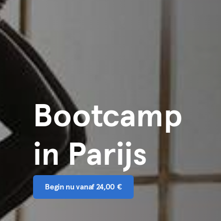
Bootcamp
in Parijs
Begin nu vanaf 24,00 €