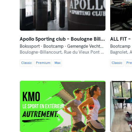
Apollo Sporting club - Boulogne Billancourt
ALL FIT -
Bokssport · Bootcamp · Gemengde Vechtsporten
Boulogne-Billancourt,
Rue du Vieux Pont de Sèvres 154
Bagnolet,
A
Classic
Premium
Max
Classic
Pr