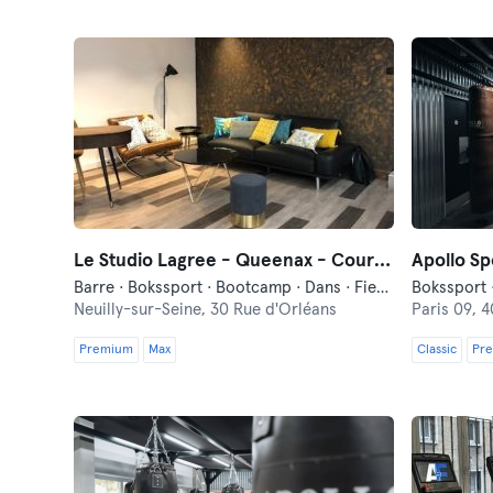
Le Studio Lagree - Queenax - Cours collectifs
Apollo Sp
Barre · Bokssport · Bootcamp · Dans · Fietsen · Fitness · Functionele Training · Indoor Fietsen · Luchtacrobatiek · Ontspanning · Pilates · Yoga
Neuilly-sur-Seine,
30 Rue d'Orléans
Paris 09,
4
Premium
Max
Classic
Pr