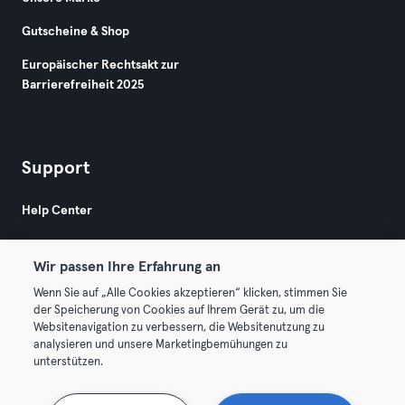
Gutscheine & Shop
Europäischer Rechtsakt zur
Barrierefreiheit 2025
Support
Help Center
Wir passen Ihre Erfahrung an
Wenn Sie auf „Alle Cookies akzeptieren“ klicken, stimmen Sie
der Speicherung von Cookies auf Ihrem Gerät zu, um die
Websitenavigation zu verbessern, die Websitenutzung zu
© 2026 Urban Sports Group GmbH. All rights reserved.
analysieren und unsere Marketingbemühungen zu
AGB
Datenschutz
Impressum
unterstützen.
Hier Verträge widerrufen