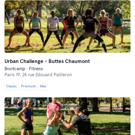
Urban Challenge - Buttes Chaumont
Bootcamp · Fitness
Paris 19,
24 rue Edouard Pailleron
Classic
Premium
Max