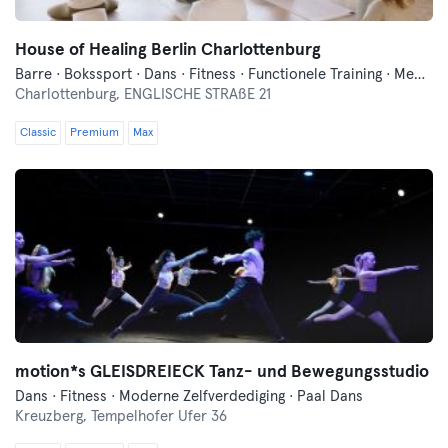
House of Healing Berlin Charlottenburg
Barre · Bokssport · Dans · Fitness · Functionele Training · Meditatie · Pilates · Qi Gong en Tai Chi · Wellness · Yoga
Charlottenburg,
ENGLISCHE STRAßE 21
Classic
Premium
Max
motion*s GLEISDREIECK Tanz- und Bewegungsstudio
Dans · Fitness · Moderne Zelfverdediging · Paal Dans
Kreuzberg,
Tempelhofer Ufer 36