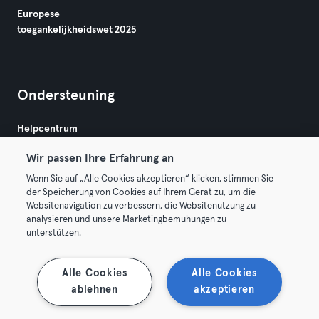
Europese
toegankelijkheidswet 2025
Ondersteuning
Helpcentrum
Wir passen Ihre Erfahrung an
Wenn Sie auf „Alle Cookies akzeptieren“ klicken, stimmen Sie
der Speicherung von Cookies auf Ihrem Gerät zu, um die
Websitenavigation zu verbessern, die Websitenutzung zu
analysieren und unsere Marketingbemühungen zu
Algemene Voorwaarden
Privacy
Bedrijfsgegevens
unterstützen.
Membership opzeggen
Trek hier je contract terug
Alle Cookies
Alle Cookies
ablehnen
akzeptieren