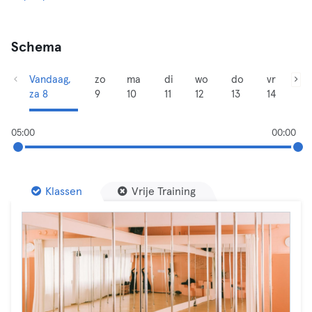
Schema
Vandaag,
zo
ma
di
wo
do
vr
za 8
9
10
11
12
13
14
05:00
00:00
Klassen
Vrije Training