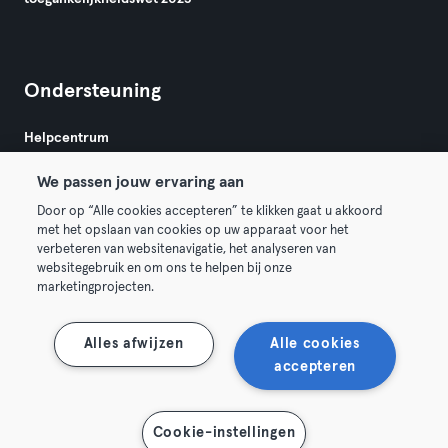
Ondersteuning
Helpcentrum
We passen jouw ervaring aan
Door op “Alle cookies accepteren” te klikken gaat u akkoord
met het opslaan van cookies op uw apparaat voor het
verbeteren van websitenavigatie, het analyseren van
websitegebruik en om ons te helpen bij onze
Algemene Voorwaarden
Privacy
Bedrijfsgegevens
marketingprojecten.
Trek hier je contract terug
Alles afwijzen
Alle cookies
accepteren
Toon kaart
Cookie-instellingen