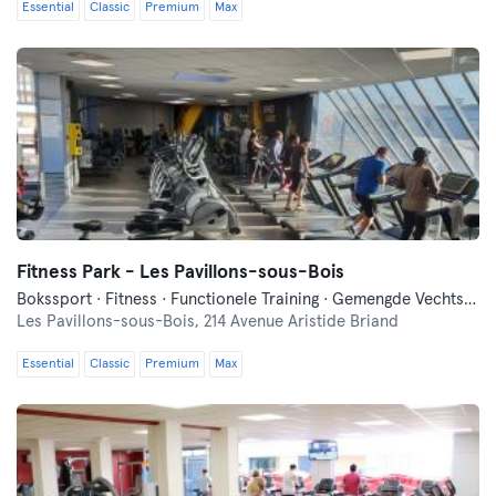
Essential
Classic
Premium
Max
Fitness Park - Les Pavillons-sous-Bois
Bokssport · Fitness · Functionele Training · Gemengde Vechtsporten · Indoor Fietsen · Qi Gong en Tai Chi
Les Pavillons-sous-Bois,
214 Avenue Aristide Briand
Essential
Classic
Premium
Max